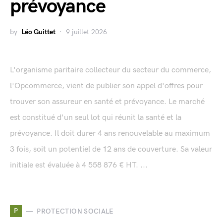
prévoyance
by
Léo Guittet
9 juillet 2026
L'organisme paritaire collecteur du secteur du commerce,
l'Opcommerce, vient de publier son appel d'offres pour
trouver son assureur en santé et prévoyance. Le marché
est constitué d'un seul lot qui réunit la santé et la
prévoyance. Il doit durer 4 ans renouvelable au maximum
3 fois, soit un potentiel de 12 ans de couverture. Sa valeur
initiale est évaluée à 4 558 876 € HT. ...
P
PROTECTION SOCIALE