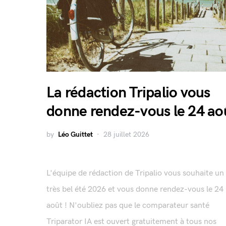
La rédaction Tripalio vous
donne rendez-vous le 24 ao
by
Léo Guittet
28 juillet 2026
L'équipe de rédaction de Tripalio vous souhaite un
très bel été 2026 et vous donne rendez-vous le 24
août ! N'oubliez pas que le comparateur santé
Triparator IA est ouvert gratuitement à tous nos