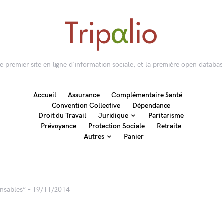
 le premier site en ligne d'information sociale, et la première open databas
Accueil
Assurance
Complémentaire Santé
Convention Collective
Dépendance
Droit du Travail
Juridique
Paritarisme
Prévoyance
Protection Sociale
Retraite
Autres
Panier
onsables” – 19/11/2014