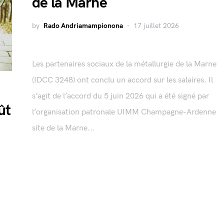
de la Marne
by
Rado Andriamampionona
17 juillet 2026
Les partenaires sociaux de la métallurgie de la Marne
(IDCC 3248) ont conclu un accord sur les salaires. Il
s’agit de l’accord du 5 juin 2026 qui a été signé par
ût
l’organisation patronale UIMM Champagne-Ardenne
site de la Marne...