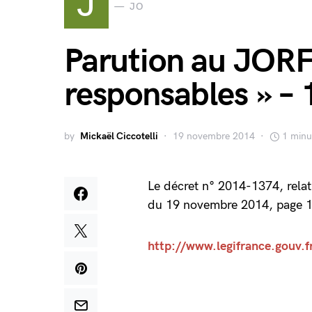
J
JO
Parution au JORF
responsables » –
by
Mickaël Ciccotelli
19 novembre 2014
1 minu
Le décret n° 2014-1374, rela
du 19 novembre 2014, page 
http://www.legifrance.gouv.