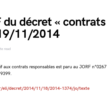
 du décret « contrats
 19/11/2014
te read
tif aux contrats responsables est paru au JORF n°0267
19399.
fr/eli/decret/2014/11/18/2014-1374/jo/texte