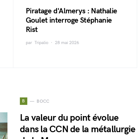
Piratage d'Almerys : Nathalie
Goulet interroge Stéphanie
Rist
par
Tripalio
28 mai 2026
B
BOCC
La valeur du point évolue
dans la CCN de la métallurgie