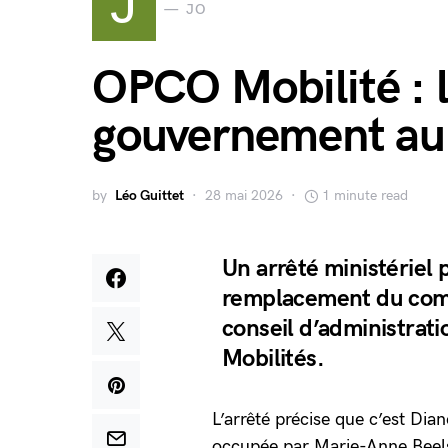
J
JO
OPCO Mobilité : 
gouvernement au
by
Léo Guittet
28 mai 2026
1 minute read
Un arrêté ministériel 
remplacement du comm
conseil d’administrat
Mobilités.
L’arrêté précise que c’est Dian
occupée par Marie-Anne Beel