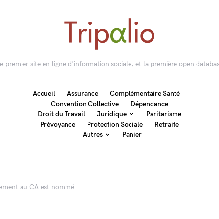
 le premier site en ligne d'information sociale, et la première open databas
Accueil
Assurance
Complémentaire Santé
Convention Collective
Dépendance
Droit du Travail
Juridique
Paritarisme
Prévoyance
Protection Sociale
Retraite
Autres
Panier
rnement au CA est nommé