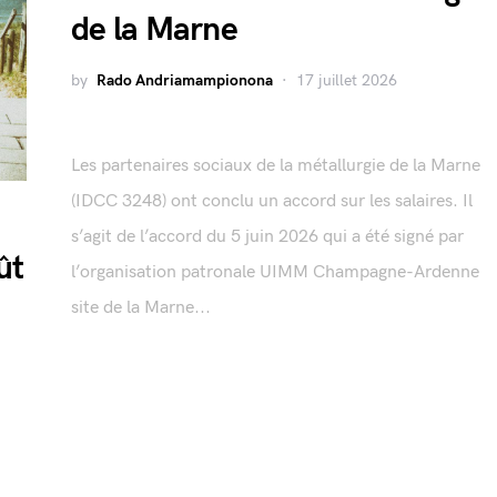
de la Marne
by
Rado Andriamampionona
17 juillet 2026
Les partenaires sociaux de la métallurgie de la Marne
(IDCC 3248) ont conclu un accord sur les salaires. Il
s’agit de l’accord du 5 juin 2026 qui a été signé par
ût
l’organisation patronale UIMM Champagne-Ardenne
site de la Marne...