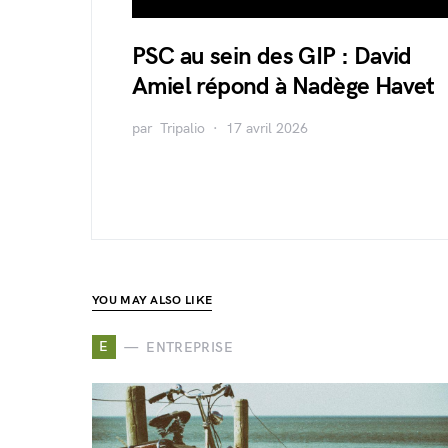
PSC au sein des GIP : David
Amiel répond à Nadège Havet
par
Tripalio
17 avril 2026
YOU MAY ALSO LIKE
E
ENTREPRISE