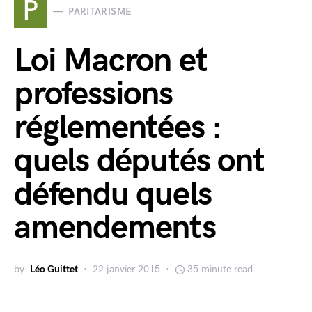
P
PARITARISME
Loi Macron et
professions
réglementées :
quels députés ont
défendu quels
amendements
by
Léo Guittet
22 janvier 2015
35 minute read