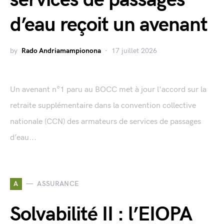
services de passages
d’eau reçoit un avenant
by
Rado Andriamampionona
17 juillet 2026
Un avenant n°1 paru au BOCC met à jour l'accord sur la
retraite supplémentaire dans la convention collective
nationale (CCN) des armateurs de services de passages
d’eau...
A
ASSURANCE
Solvabilité II : l’EIOPA