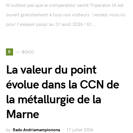
N'oubliez pas que le comparateur santé Triparator IA est
ouvert gratuitement à tous nos visiteurs : rendez-vous ici
pour l'essayer jusqu'au 31 août 2026 ! Et...
B
BOCC
La valeur du point
évolue dans la CCN de
la métallurgie de la
Marne
by
Rado Andriamampionona
17 juillet 2026