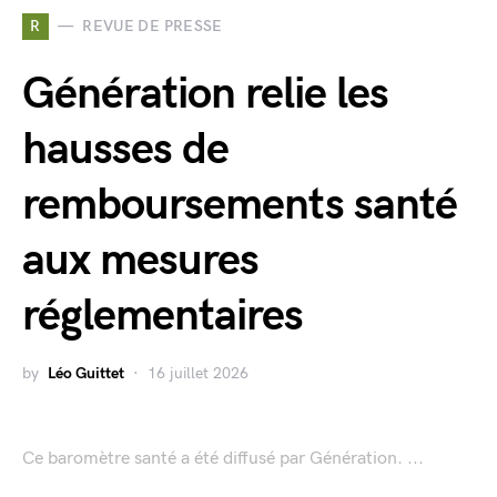
R
REVUE DE PRESSE
Génération relie les
hausses de
remboursements santé
aux mesures
réglementaires
by
Léo Guittet
16 juillet 2026
Ce baromètre santé a été diffusé par Génération. ...