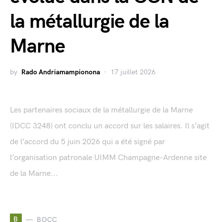
la métallurgie de la
Marne
by
Rado Andriamampionona
17 juillet 2026
Les partenaires sociaux de la métallurgie de la Marne
(IDCC 3248) ont conclu un accord sur les salaires. Il s’agit
de l’accord du 5 juin 2026 qui a été signé par
l’organisation patronale UIMM Champagne-Ardenne site
de la Marne...
B
BOCC