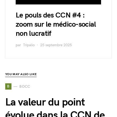
Le pouls des CCN #4 :
zoom sur le médico-social
non lucratif
par
Tripalio
25 septembre 2025
YOU MAY ALSO LIKE
B
BOCC
La valeur du point
évolue dans la CCN de