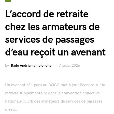
L’accord de retraite
chez les armateurs de
services de passages
d’eau reçoit un avenant
by
Rado Andriamampionona
17 juillet 2026
Un avenant n°1 paru au BOCC met à jour l'accord sur la
retraite supplémentaire dans la convention collective
nationale (CCN) des armateurs de services de passages
d’eau...