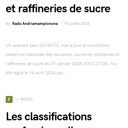
et raffineries de sucre
by
Rado Andriamampionona
16 juillet 2026
Un avenant paru AU BOCC met à jour la convention
collective nationale des sucreries, sucreries-distilleries et
raffineries de sucre du 31 janvier 2008 (IDCC 2728). Il a
été signé le 16 avril 2026 par...
B
BOCC
Les classifications