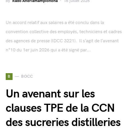
by
Rado Andriamampionona
16 juillet 2026
Un accord relatif aux salaires a été conclu dans la
convention collective des employés, techniciens et cadres
des agences de presse (IDCC 3221). Il s’agit de l’avenant
n°10 du 1er juin 2026 qui a été signé par...
B
BOCC
Un avenant sur les
clauses TPE de la CCN
des sucreries distilleries