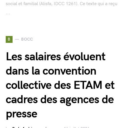
social et familial (Alisfa, IDCC 1261). Ce texte qui a reçu
...
B
BOCC
Les salaires évoluent
dans la convention
collective des ETAM et
cadres des agences de
presse