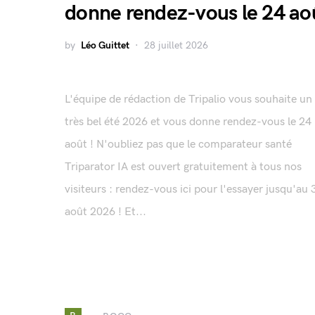
donne rendez-vous le 24 ao
by
Léo Guittet
28 juillet 2026
L'équipe de rédaction de Tripalio vous souhaite un
très bel été 2026 et vous donne rendez-vous le 24
août ! N'oubliez pas que le comparateur santé
Triparator IA est ouvert gratuitement à tous nos
visiteurs : rendez-vous ici pour l'essayer jusqu'au 
août 2026 ! Et...