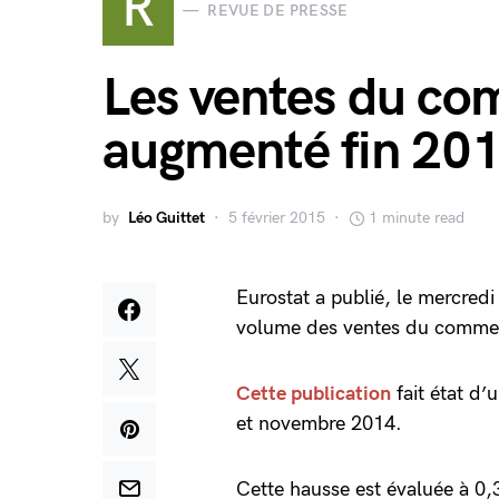
R
REVUE DE PRESSE
Les ventes du co
augmenté fin 20
by
Léo Guittet
5 février 2015
1 minute read
Eurostat a publié, le mercred
volume des ventes du commerc
Cette publication
fait état d
et novembre 2014.
Cette hausse est évaluée à 0,