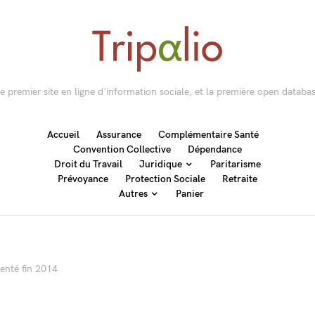
 le premier site en ligne d'information sociale, et la première open databas
Accueil
Assurance
Complémentaire Santé
Convention Collective
Dépendance
Droit du Travail
Juridique
Paritarisme
Prévoyance
Protection Sociale
Retraite
Autres
Panier
enté fin 2014