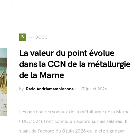
B
BOCC
La valeur du point évolue
dans la CCN de la métallurgie
de la Marne
by
Rado Andriamampionona
17 juillet 2026
Les partenaires sociaux de la métallurgie de la Marne
(IDCC 3248) ont conclu un accord sur les salaires. Il
s’agit de l’accord du 5 juin 2026 qui a été signé par