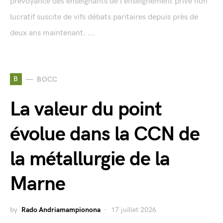
prévoyance des enseignants de l’enseignement privé non
lucratif suscite de vifs débats paritaires depuis près de
deux ans maintenant. ...
B
BOCC
La valeur du point
évolue dans la CCN de
la métallurgie de la
Marne
by
Rado Andriamampionona
17 juillet 2026