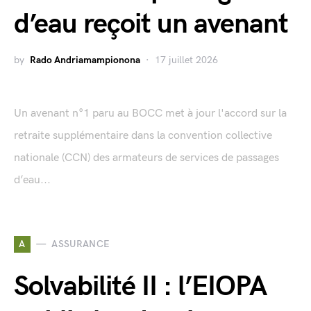
d’eau reçoit un avenant
by
Rado Andriamampionona
17 juillet 2026
Un avenant n°1 paru au BOCC met à jour l'accord sur la
retraite supplémentaire dans la convention collective
nationale (CCN) des armateurs de services de passages
d’eau...
A
ASSURANCE
Solvabilité II : l’EIOPA