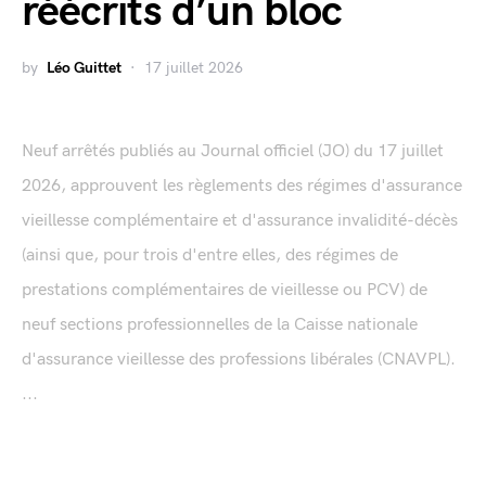
réécrits d’un bloc
by
Léo Guittet
17 juillet 2026
Neuf arrêtés publiés au Journal officiel (JO) du 17 juillet
2026, approuvent les règlements des régimes d'assurance
vieillesse complémentaire et d'assurance invalidité-décès
(ainsi que, pour trois d'entre elles, des régimes de
prestations complémentaires de vieillesse ou PCV) de
neuf sections professionnelles de la Caisse nationale
d'assurance vieillesse des professions libérales (CNAVPL).
...