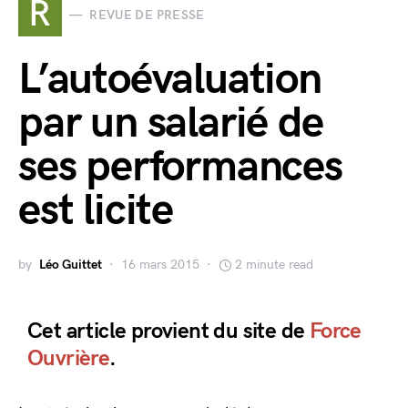
R
REVUE DE PRESSE
L’autoévaluation
par un salarié de
ses performances
est licite
by
Léo Guittet
16 mars 2015
2 minute read
Cet article provient du site de
Force
Ouvrière
.