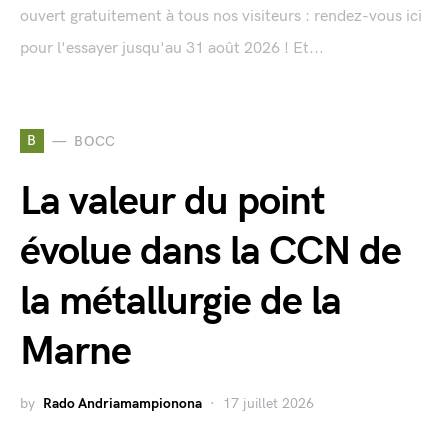
ouvert gratuitement à tous nos visiteurs : rendez-vous ici
pour l'essayer jusqu'au 31 août 2026 ! Et...
B
BOCC
La valeur du point
évolue dans la CCN de
la métallurgie de la
Marne
by
Rado Andriamampionona
17 juillet 2026