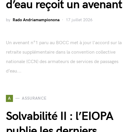
d’eau reçoit un avenant
by
Rado Andriamampionona
17 juillet 2026
Un avenant n°1 paru au BOCC met à jour l'accord sur la
retraite supplémentaire dans la convention collective
nationale (CCN) des armateurs de services de passages
d’eau...
A
ASSURANCE
Solvabilité II : l’EIOPA
publie les derniers