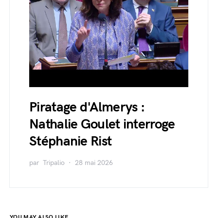
Piratage d'Almerys :
Nathalie Goulet interroge
Stéphanie Rist
par
Tripalio
28 mai 2026
YOU MAY ALSO LIKE