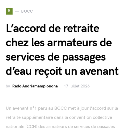
B
BOCC
L’accord de retraite
chez les armateurs de
services de passages
d’eau reçoit un avenant
by
Rado Andriamampionona
17 juillet 2026
Un avenant n°1 paru au BOCC met à jour l'accord sur la
retraite supplémentaire dans la convention collective
nationale (CCN) des armateurs de services de passages