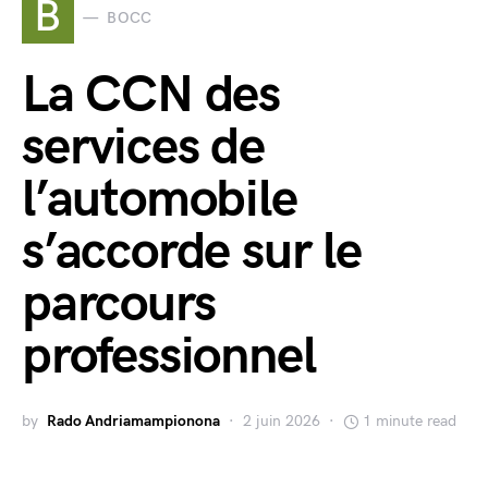
B
BOCC
La CCN des
services de
l’automobile
s’accorde sur le
parcours
professionnel
by
Rado Andriamampionona
2 juin 2026
1 minute read