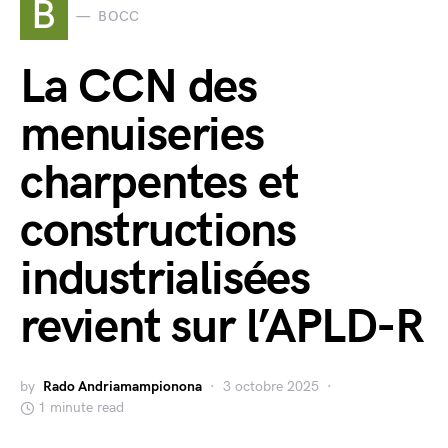
B
BOCC
La CCN des
menuiseries
charpentes et
constructions
industrialisées
revient sur l’APLD-R
by
Rado Andriamampionona
3 octobre 2025
1 minute read