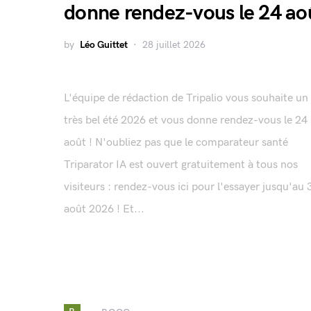
donne rendez-vous le 24 ao
by
Léo Guittet
28 juillet 2026
L'équipe de rédaction de Tripalio vous souhaite un
très bel été 2026 et vous donne rendez-vous le 24
août ! N'oubliez pas que le comparateur santé
Triparator IA est ouvert gratuitement à tous nos
visiteurs : rendez-vous ici pour l'essayer jusqu'au 
août 2026 ! Et...