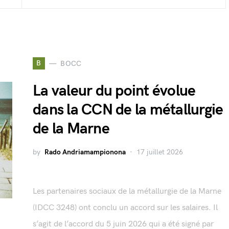
B
BOCC
La valeur du point évolue
dans la CCN de la métallurgie
de la Marne
by
Rado Andriamampionona
17 juillet 2026
Les partenaires sociaux de la métallurgie de la Marne
(IDCC 3248) ont conclu un accord sur les salaires. Il
s’agit de l’accord du 5 juin 2026 qui a été signé par