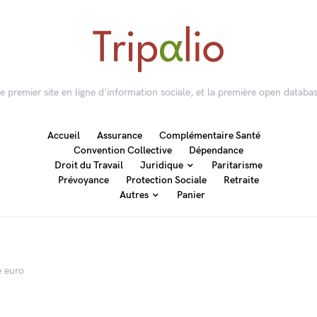
 le premier site en ligne d'information sociale, et la première open databas
Accueil
Assurance
Complémentaire Santé
Convention Collective
Dépendance
Droit du Travail
Juridique
Paritarisme
Prévoyance
Protection Sociale
Retraite
Autres
Panier
e euro