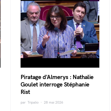
Piratage d'Almerys : Nathalie
Goulet interroge Stéphanie
Rist
par
Tripalio
28 mai 2026