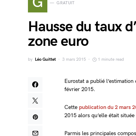
G
GRATUIT
Hausse du taux d’
zone euro
by
Léo Guittet
3 mars 2015
1 minute read
Eurostat a publié l’estimation
février 2015.
Cette
publication du 2 mars 
2015 alors qu’elle était situé
Parmis les principales composa