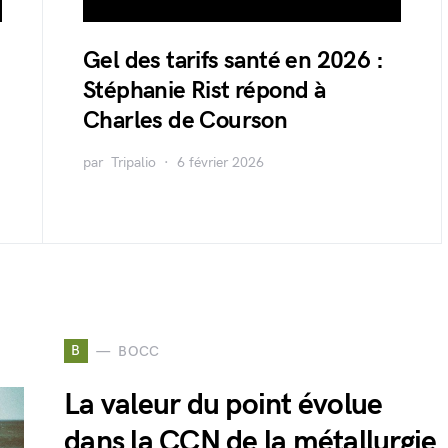
Gel des tarifs santé en 2026 :
Stéphanie Rist répond à
Charles de Courson
par
Tripalio
6 février 2026
B
BOCC
La valeur du point évolue
dans la CCN de la métallurgie