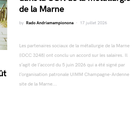
de la Marne
by
Rado Andriamampionona
17 juillet 2026
Les partenaires sociaux de la métallurgie de la Marne
(IDCC 3248) ont conclu un accord sur les salaires. Il
s’agit de l’accord du 5 juin 2026 qui a été signé par
ût
l’organisation patronale UIMM Champagne-Ardenne
site de la Marne...