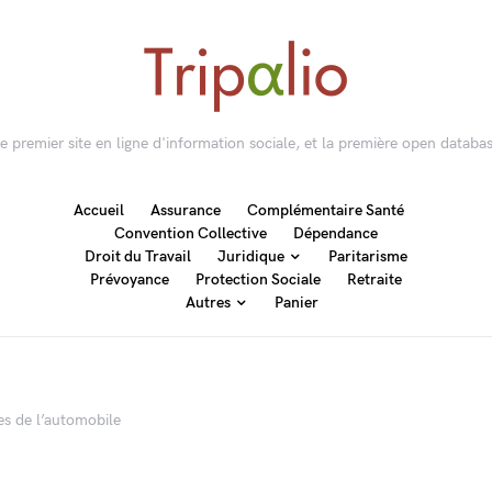
 le premier site en ligne d'information sociale, et la première open databas
Accueil
Assurance
Complémentaire Santé
Convention Collective
Dépendance
Droit du Travail
Juridique
Paritarisme
Prévoyance
Protection Sociale
Retraite
Autres
Panier
es de l’automobile