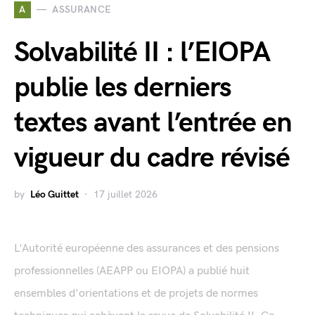
A
ASSURANCE
Solvabilité II : l’EIOPA
publie les derniers
textes avant l’entrée en
vigueur du cadre révisé
by
Léo Guittet
17 juillet 2026
L'Autorité européenne des assurances et des pensions
professionnelles (AEAPP ou EIOPA) a publié huit
ensembles d'orientations et de projets de normes