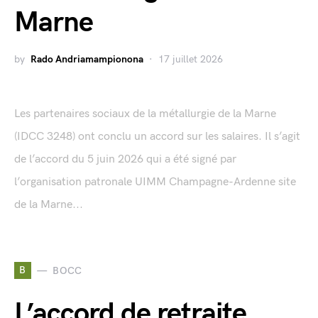
Marne
by
Rado Andriamampionona
17 juillet 2026
Les partenaires sociaux de la métallurgie de la Marne
(IDCC 3248) ont conclu un accord sur les salaires. Il s’agit
de l’accord du 5 juin 2026 qui a été signé par
l’organisation patronale UIMM Champagne-Ardenne site
de la Marne...
B
BOCC
L’accord de retraite