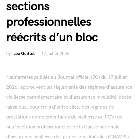
sections
professionnelles
réécrits d’un bloc
by
Léo Guittet
17 juillet 2026
Neuf arrêtés publiés au Journal officiel (JO) du 17 juillet
2026, approuvent les règlements des régimes d'assurance
vieillesse complémentaire et d'assurance invalidité-décès
(ainsi que, pour trois d'entre elles, des régimes de
prestations complémentaires de vieillesse ou PCV) de
neuf sections professionnelles de la Caisse nationale
d'assurance vieillesse des professions libérales (CNAVPL).