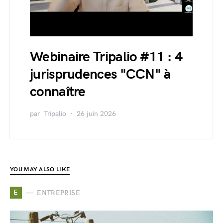
Webinaire Tripalio #11 : 4
jurisprudences "CCN" à
connaître
par
Tripalio
26 juin 2026
YOU MAY ALSO LIKE
E
ENTREPRISE