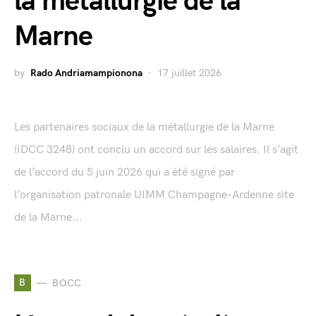
la métallurgie de la
Marne
by
Rado Andriamampionona
17 juillet 2026
Les partenaires sociaux de la métallurgie de la Marne
(IDCC 3248) ont conclu un accord sur les salaires. Il s’agit
de l’accord du 5 juin 2026 qui a été signé par
l’organisation patronale UIMM Champagne-Ardenne site
de la Marne...
B
BOCC