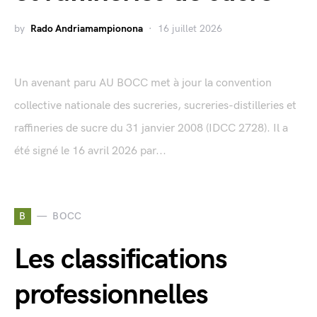
by
Rado Andriamampionona
16 juillet 2026
Un avenant paru AU BOCC met à jour la convention
collective nationale des sucreries, sucreries-distilleries et
raffineries de sucre du 31 janvier 2008 (IDCC 2728). Il a
été signé le 16 avril 2026 par...
B
BOCC
Les classifications
professionnelles