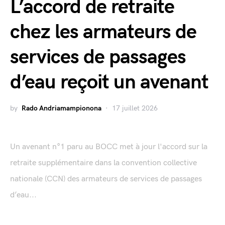
L’accord de retraite
chez les armateurs de
services de passages
d’eau reçoit un avenant
by
Rado Andriamampionona
17 juillet 2026
Un avenant n°1 paru au BOCC met à jour l'accord sur la
retraite supplémentaire dans la convention collective
nationale (CCN) des armateurs de services de passages
d’eau...