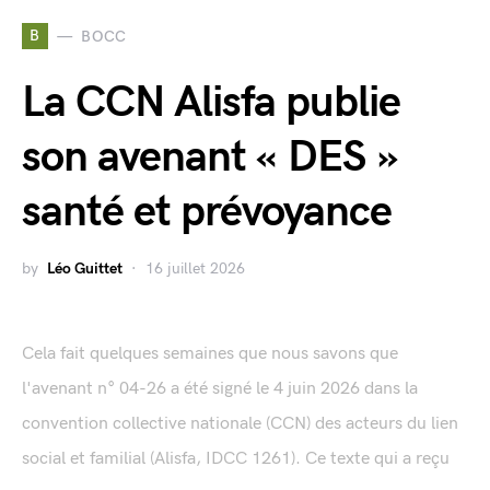
B
BOCC
La CCN Alisfa publie
son avenant « DES »
santé et prévoyance
by
Léo Guittet
16 juillet 2026
Cela fait quelques semaines que nous savons que
l'avenant n° 04-26 a été signé le 4 juin 2026 dans la
convention collective nationale (CCN) des acteurs du lien
social et familial (Alisfa, IDCC 1261). Ce texte qui a reçu