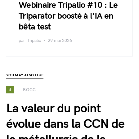
Webinaire Tripalio #10 : Le
Triparator boosté à l'IA en
bêta test
par
Tripalio
29 mai 2026
YOU MAY ALSO LIKE
B
BOCC
La valeur du point
évolue dans la CCN de