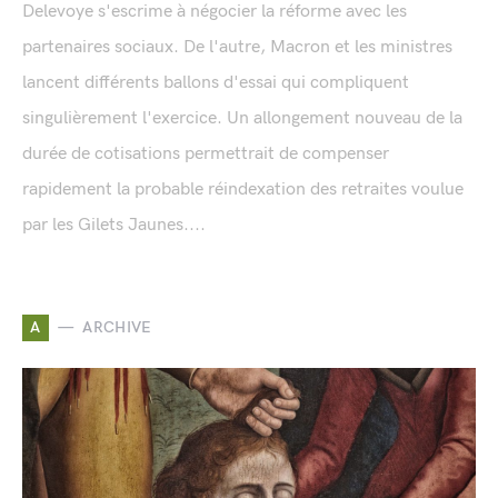
Delevoye s'escrime à négocier la réforme avec les
partenaires sociaux. De l'autre, Macron et les ministres
lancent différents ballons d'essai qui compliquent
singulièrement l'exercice. Un allongement nouveau de la
durée de cotisations permettrait de compenser
rapidement la probable réindexation des retraites voulue
par les Gilets Jaunes....
A
ARCHIVE