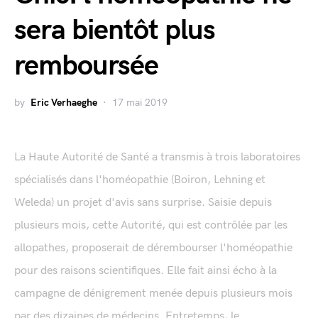
sera bientôt plus
remboursée
by
Eric Verhaeghe
17 mai 2019
La Haute Autorité de Santé a transmis à trois laboratoires
spécialisés dans l'homéopathie (Boiron, Lehning et
Weleda) un projet d'avis sans surprise. Saisie depuis
plusieurs mois, cette Autorité, qui est contrôlée par les
allopathes, proposerait de dérembourser l'homéopathie
pour des raisons scientifiques. Elle fait ainsi écho à la
campagne de dénigrement menée depuis plusieurs mois
par des dizaines de médecins. Entretemps, le