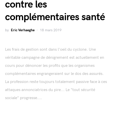
contre les
complémentaires santé
by
Eric Verhaeghe
18 mars 2019
Les frais de gestion sont dans l'oeil du cyclone. Une
véritable campagne de dénigrement est actuellement en
cours pour dénoncer les profits que les organismes
complémentaires engrangeraient sur le dos des assurés.
La profession reste toujours totalement passive face à ces
attaques annonciatrices du pire... Le "tout sécurité
sociale" progresse....