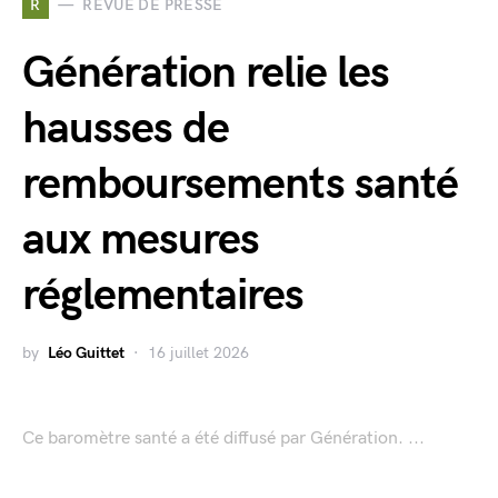
R
REVUE DE PRESSE
Génération relie les
hausses de
remboursements santé
aux mesures
réglementaires
by
Léo Guittet
16 juillet 2026
Ce baromètre santé a été diffusé par Génération. ...