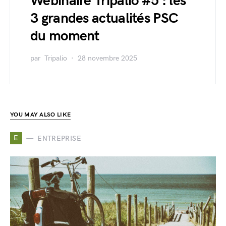
Webinaire Tripalio #5 : les
3 grandes actualités PSC
du moment
par
Tripalio
28 novembre 2025
YOU MAY ALSO LIKE
E
ENTREPRISE