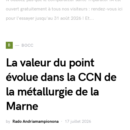
ouvert gratuitement à tous nos visiteurs : rendez-vous ici
pour l'essayer jusqu'au 31 août 2026 ! Et...
B
BOCC
La valeur du point
évolue dans la CCN de
la métallurgie de la
Marne
by
Rado Andriamampionona
17 juillet 2026