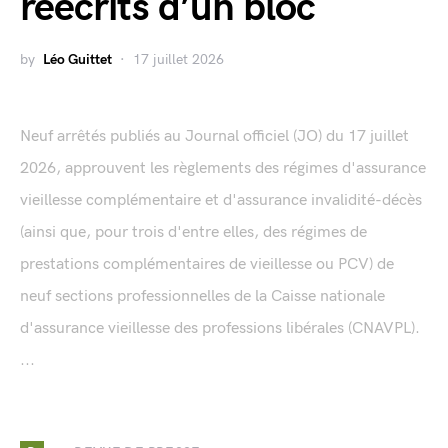
réécrits d’un bloc
by
Léo Guittet
17 juillet 2026
Neuf arrêtés publiés au Journal officiel (JO) du 17 juillet
2026, approuvent les règlements des régimes d'assurance
vieillesse complémentaire et d'assurance invalidité-décès
(ainsi que, pour trois d'entre elles, des régimes de
prestations complémentaires de vieillesse ou PCV) de
neuf sections professionnelles de la Caisse nationale
d'assurance vieillesse des professions libérales (CNAVPL).
...