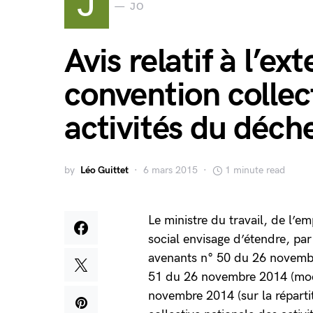
J
JO
Avis relatif à l’ex
convention collec
activités du déch
by
Léo Guittet
6 mars 2015
1 minute read
Le ministre du travail, de l’e
social envisage d’étendre, pa
avenants n° 50 du 26 novembr
51 du 26 novembre 2014 (modi
novembre 2014 (sur la réparti