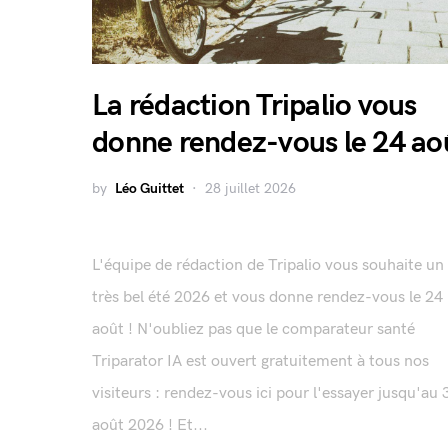
La rédaction Tripalio vous
donne rendez-vous le 24 ao
by
Léo Guittet
28 juillet 2026
L'équipe de rédaction de Tripalio vous souhaite un
très bel été 2026 et vous donne rendez-vous le 24
août ! N'oubliez pas que le comparateur santé
Triparator IA est ouvert gratuitement à tous nos
visiteurs : rendez-vous ici pour l'essayer jusqu'au 
août 2026 ! Et...