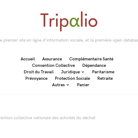
 le premier site en ligne d'information sociale, et la première open databas
Accueil
Assurance
Complémentaire Santé
Convention Collective
Dépendance
Droit du Travail
Juridique
Paritarisme
Prévoyance
Protection Sociale
Retraite
Autres
Panier
nvention collective nationale des activités du déchet