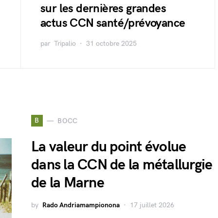
sur les dernières grandes
actus CCN santé/prévoyance
par
Tripalio
31 octobre 2025
B
BOCC
La valeur du point évolue
dans la CCN de la métallurgie
de la Marne
by
Rado Andriamampionona
17 juillet 2026