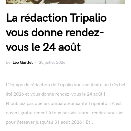
La rédaction Tripalio
vous donne rendez-
vous le 24 août
by
Léo Guittet
28 juillet 2026
L'équipe de rédaction de Tripalio vous souhaite un très bel
été 2026 et vous donne rendez-vous le 24 août !
N'oubliez pas que le comparateur santé Triparator IA est
ouvert gratuitement à tous nos visiteurs : rendez-vous ici
pour l'essayer jusqu'au 31 août 2026 ! Et...