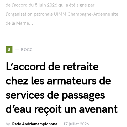
de l’accord du 5 juin 2026 qui a été signé par
l’organisation patronale UIMM Champagne-Ardenne site
de la Marne...
B
BOCC
L’accord de retraite
chez les armateurs de
services de passages
d’eau reçoit un avenant
by
Rado Andriamampionona
17 juillet 2026