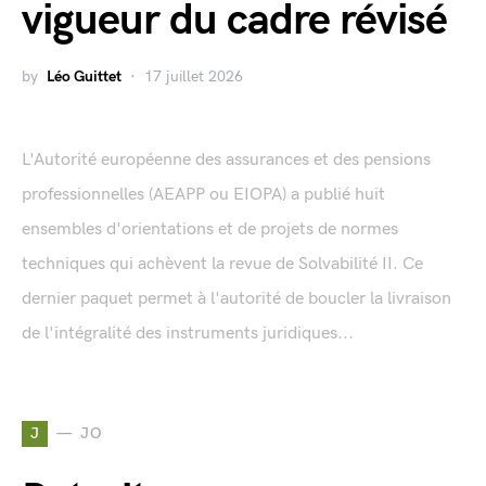
vigueur du cadre révisé
by
Léo Guittet
17 juillet 2026
L'Autorité européenne des assurances et des pensions
professionnelles (AEAPP ou EIOPA) a publié huit
ensembles d'orientations et de projets de normes
techniques qui achèvent la revue de Solvabilité II. Ce
dernier paquet permet à l'autorité de boucler la livraison
de l'intégralité des instruments juridiques...
J
JO