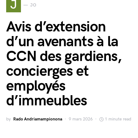
J
JO
Avis d’extension
d’un avenants à la
CCN des gardiens,
concierges et
employés
d’immeubles
by
Rado Andriamampionona
9 mars 2026
1 minute read