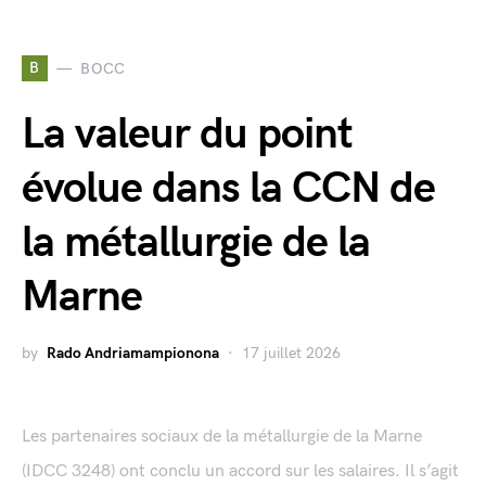
B
BOCC
La valeur du point
évolue dans la CCN de
la métallurgie de la
Marne
by
Rado Andriamampionona
17 juillet 2026
Les partenaires sociaux de la métallurgie de la Marne
(IDCC 3248) ont conclu un accord sur les salaires. Il s’agit