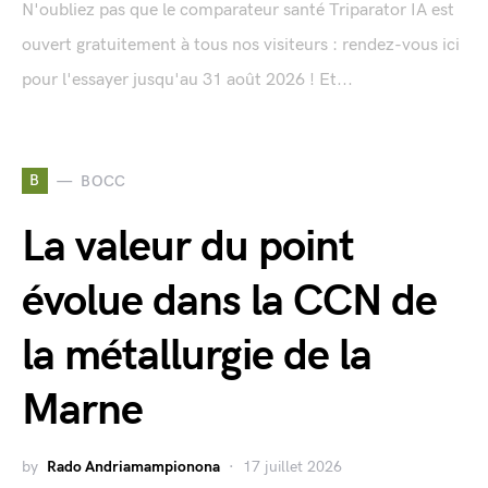
N'oubliez pas que le comparateur santé Triparator IA est
ouvert gratuitement à tous nos visiteurs : rendez-vous ici
pour l'essayer jusqu'au 31 août 2026 ! Et...
B
BOCC
La valeur du point
évolue dans la CCN de
la métallurgie de la
Marne
by
Rado Andriamampionona
17 juillet 2026