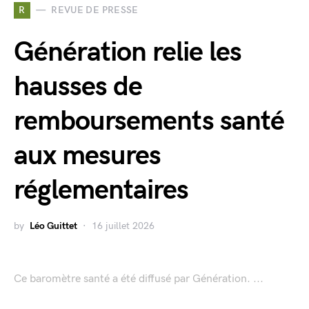
R
REVUE DE PRESSE
Génération relie les
hausses de
remboursements santé
aux mesures
réglementaires
by
Léo Guittet
16 juillet 2026
Ce baromètre santé a été diffusé par Génération. ...