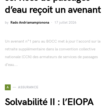
d’eau reçoit un avenant
by
Rado Andriamampionona
17 juillet 2026
Un avenant n°1 paru au BOCC met à jour l'accord sur la
retraite supplémentaire dans la convention collective
nationale (CCN) des armateurs de services de passages
d’eau...
A
ASSURANCE
Solvabilité II : l’EIOPA