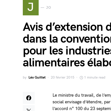
J
JO
Avis d’extension 
dans la conventio
pour les industrie
alimentaires élab
by
Léo Guittet
20 février 2015
1 minute read
Le ministre du travail, de l’e
social envisage d’étendre, pa
l’accord n° 100 du 23 septemb