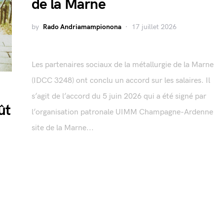
de la Marne
by
Rado Andriamampionona
17 juillet 2026
Les partenaires sociaux de la métallurgie de la Marne
(IDCC 3248) ont conclu un accord sur les salaires. Il
s’agit de l’accord du 5 juin 2026 qui a été signé par
ût
l’organisation patronale UIMM Champagne-Ardenne
site de la Marne...