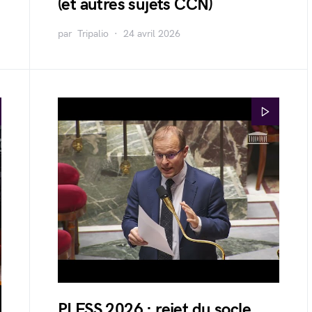
(et autres sujets CCN)
par
Tripalio
24 avril 2026
PLFSS 2026 : rejet du socle