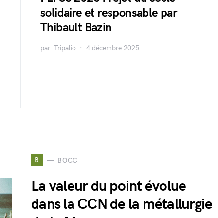
solidaire et responsable par
Thibault Bazin
par
Tripalio
4 décembre 2025
B
BOCC
La valeur du point évolue
dans la CCN de la métallurgie