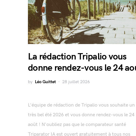
La rédaction Tripalio vous
donne rendez-vous le 24 ao
by
Léo Guittet
28 juillet 2026
L'équipe de rédaction de Tripalio vous souhaite un
très bel été 2026 et vous donne rendez-vous le 24
août ! N'oubliez pas que le comparateur santé
Triparator IA est ouvert gratuitement à tous nos