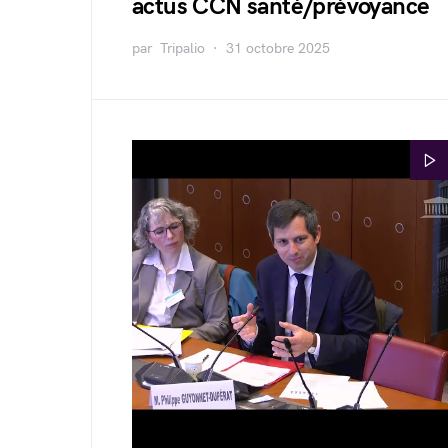
actus CCN santé/prévoyance
par
Tripalio
31 octobre 2025