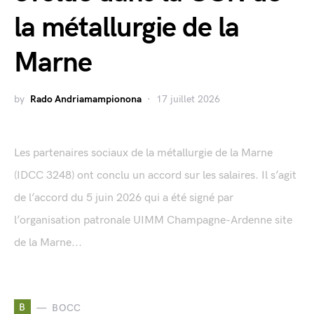
la métallurgie de la
Marne
by
Rado Andriamampionona
17 juillet 2026
Les partenaires sociaux de la métallurgie de la Marne
(IDCC 3248) ont conclu un accord sur les salaires. Il s’agit
de l’accord du 5 juin 2026 qui a été signé par
l’organisation patronale UIMM Champagne-Ardenne site
de la Marne...
B
BOCC