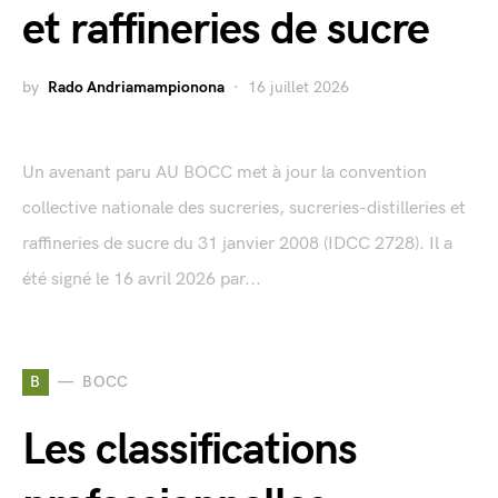
et raffineries de sucre
by
Rado Andriamampionona
16 juillet 2026
Un avenant paru AU BOCC met à jour la convention
collective nationale des sucreries, sucreries-distilleries et
raffineries de sucre du 31 janvier 2008 (IDCC 2728). Il a
été signé le 16 avril 2026 par...
B
BOCC
Les classifications