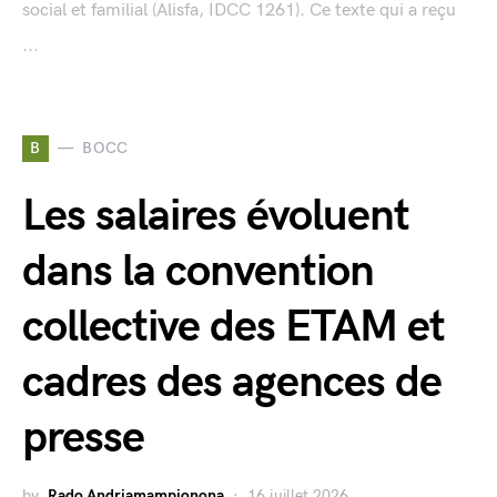
social et familial (Alisfa, IDCC 1261). Ce texte qui a reçu
...
B
BOCC
Les salaires évoluent
dans la convention
collective des ETAM et
cadres des agences de
presse
by
Rado Andriamampionona
16 juillet 2026