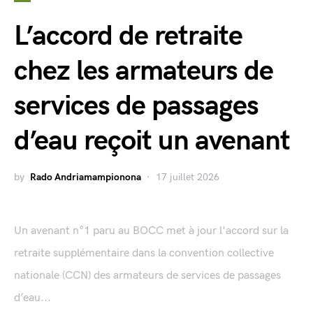
L’accord de retraite
chez les armateurs de
services de passages
d’eau reçoit un avenant
by
Rado Andriamampionona
17 juillet 2026
Un avenant n°1 paru au BOCC met à jour l'accord sur la
retraite supplémentaire dans la convention collective
nationale (CCN) des armateurs de services de passages
d’eau...