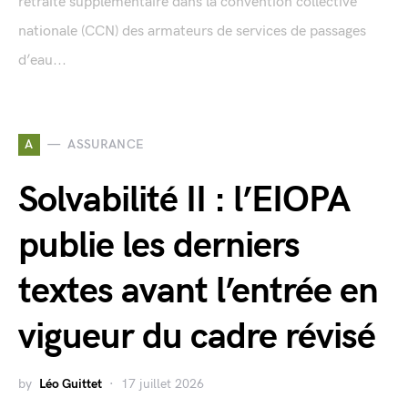
retraite supplémentaire dans la convention collective
nationale (CCN) des armateurs de services de passages
d’eau...
A
ASSURANCE
Solvabilité II : l’EIOPA
publie les derniers
textes avant l’entrée en
vigueur du cadre révisé
by
Léo Guittet
17 juillet 2026