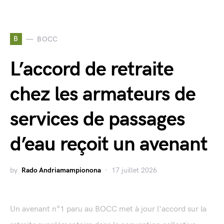
B
BOCC
L’accord de retraite
chez les armateurs de
services de passages
d’eau reçoit un avenant
by
Rado Andriamampionona
17 juillet 2026
Un avenant n°1 paru au BOCC met à jour l'accord sur la