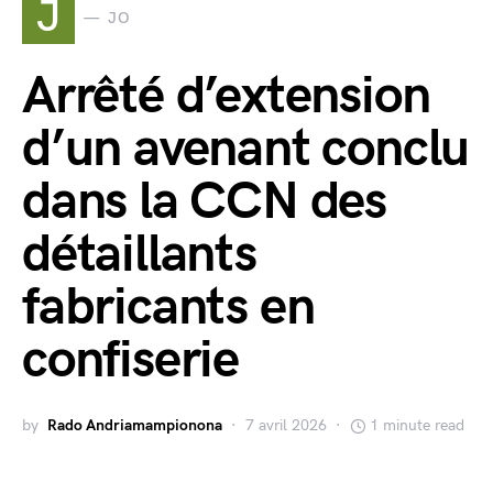
J
JO
Arrêté d’extension
d’un avenant conclu
dans la CCN des
détaillants
fabricants en
confiserie
by
Rado Andriamampionona
7 avril 2026
1 minute read