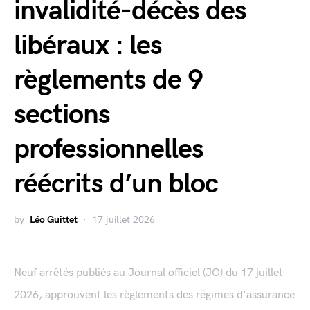
invalidité-décès des
libéraux : les
règlements de 9
sections
professionnelles
réécrits d’un bloc
by
Léo Guittet
17 juillet 2026
Neuf arrêtés publiés au Journal officiel (JO) du 17 juillet
2026, approuvent les règlements des régimes d'assurance