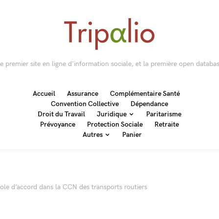
 le premier site en ligne d'information sociale, et la première open databas
Accueil
Assurance
Complémentaire Santé
Convention Collective
Dépendance
Droit du Travail
Juridique
Paritarisme
Prévoyance
Protection Sociale
Retraite
Autres
Panier
ole d’accord dans la CCN des transports routiers