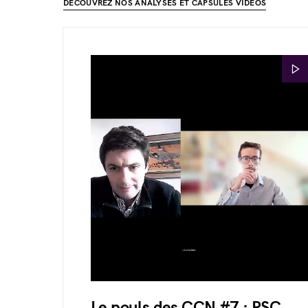
DÉCOUVREZ NOS ANALYSES ET CAPSULES VIDÉOS
Le pouls des CCN #7 : PSC,