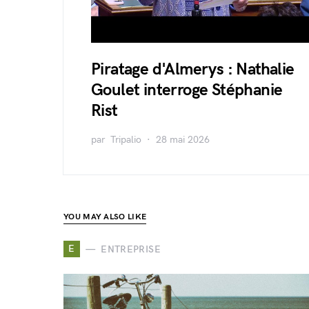
Piratage d'Almerys : Nathalie
Goulet interroge Stéphanie
Rist
par
Tripalio
28 mai 2026
YOU MAY ALSO LIKE
E
ENTREPRISE