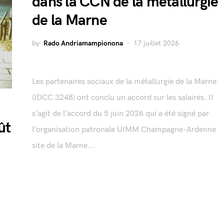
dans la CCN de la métallurgie
de la Marne
by
Rado Andriamampionona
17 juillet 2026
Les partenaires sociaux de la métallurgie de la Marne
(IDCC 3248) ont conclu un accord sur les salaires. Il
s’agit de l’accord du 5 juin 2026 qui a été signé par
ût
l’organisation patronale UIMM Champagne-Ardenne
site de la Marne...