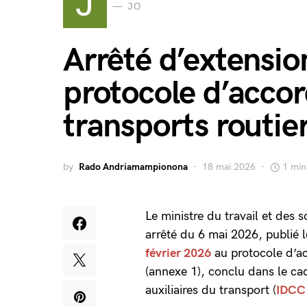
J
JO
Arrêté d’extensio
protocole d’acco
transports routie
by
Rado Andriamampionona
18 mai 2026
1 min
Le ministre du travail et des s
arrêté du 6 mai 2026, publié 
février 2026
au protocole d’ac
(annexe 1), conclu dans le cad
auxiliaires du transport (
IDCC