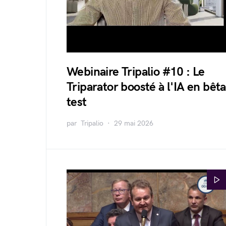
Webinaire Tripalio #10 : Le
Triparator boosté à l'IA en bêta
test
par
Tripalio
29 mai 2026