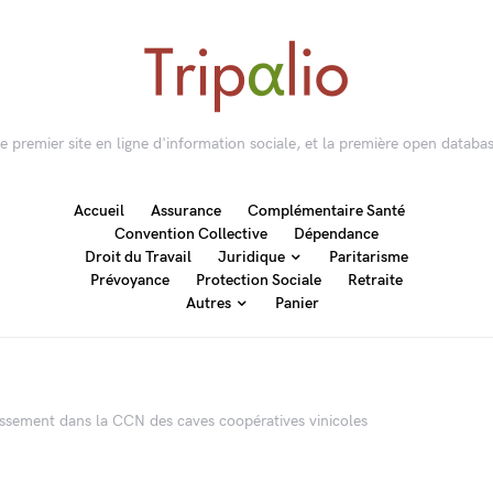
 le premier site en ligne d'information sociale, et la première open databas
Accueil
Assurance
Complémentaire Santé
Convention Collective
Dépendance
Droit du Travail
Juridique
Paritarisme
Prévoyance
Protection Sociale
Retraite
Autres
Panier
essement dans la CCN des caves coopératives vinicoles