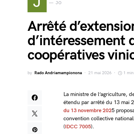
J
JO
Arrêté d’extensio
d’intéressement 
coopératives vini
by
Rado Andriamampionona
21 mai 2026
1 min
La ministre de l’agriculture, d
étendu par arrêté du 13 mai 
du 13 novembre 202
5 proposa
convention collective nationa
(
IDCC 7005
).