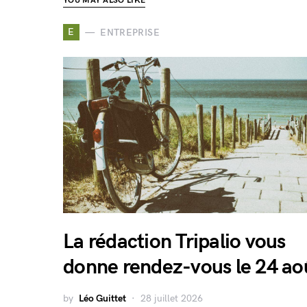
YOU MAY ALSO LIKE
E
ENTREPRISE
La rédaction Tripalio vous
donne rendez-vous le 24 ao
by
Léo Guittet
28 juillet 2026