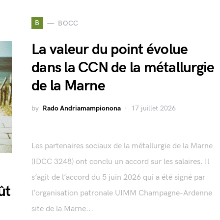
B
BOCC
La valeur du point évolue
dans la CCN de la métallurgie
de la Marne
by
Rado Andriamampionona
17 juillet 2026
Les partenaires sociaux de la métallurgie de la Marne
(IDCC 3248) ont conclu un accord sur les salaires. Il
s’agit de l’accord du 5 juin 2026 qui a été signé par
ût
l’organisation patronale UIMM Champagne-Ardenne
site de la Marne...