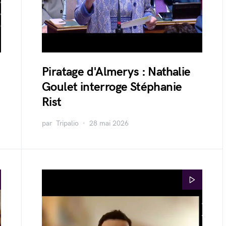
Piratage d'Almerys : Nathalie
Goulet interroge Stéphanie
Rist
par
Tripalio
28 mai 2026