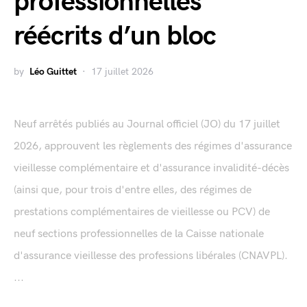
professionnelles
réécrits d’un bloc
by
Léo Guittet
17 juillet 2026
Neuf arrêtés publiés au Journal officiel (JO) du 17 juillet
2026, approuvent les règlements des régimes d'assurance
vieillesse complémentaire et d'assurance invalidité-décès
(ainsi que, pour trois d'entre elles, des régimes de
prestations complémentaires de vieillesse ou PCV) de
neuf sections professionnelles de la Caisse nationale
d'assurance vieillesse des professions libérales (CNAVPL).
...