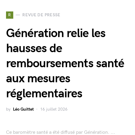
R
REVUE DE PRESSE
Génération relie les
hausses de
remboursements santé
aux mesures
réglementaires
by
Léo Guittet
16 juillet 2026
Ce baromètre santé a été diffusé par Génération. ...