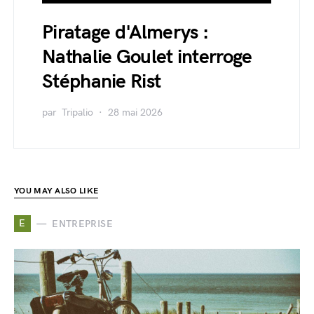
Piratage d'Almerys :
Nathalie Goulet interroge
Stéphanie Rist
par
Tripalio
28 mai 2026
YOU MAY ALSO LIKE
E
ENTREPRISE