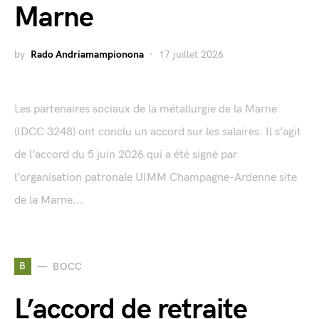
Marne
by
Rado Andriamampionona
17 juillet 2026
Les partenaires sociaux de la métallurgie de la Marne
(IDCC 3248) ont conclu un accord sur les salaires. Il s’agit
de l’accord du 5 juin 2026 qui a été signé par
l’organisation patronale UIMM Champagne-Ardenne site
de la Marne...
B
BOCC
L’accord de retraite