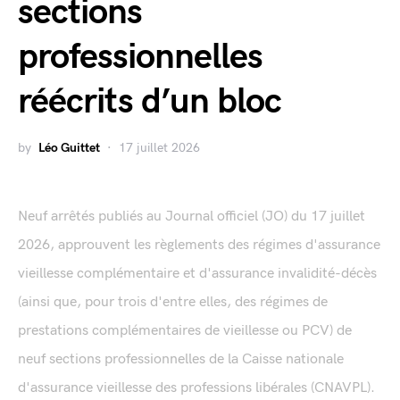
sections
professionnelles
réécrits d’un bloc
by
Léo Guittet
17 juillet 2026
Neuf arrêtés publiés au Journal officiel (JO) du 17 juillet
2026, approuvent les règlements des régimes d'assurance
vieillesse complémentaire et d'assurance invalidité-décès
(ainsi que, pour trois d'entre elles, des régimes de
prestations complémentaires de vieillesse ou PCV) de
neuf sections professionnelles de la Caisse nationale
d'assurance vieillesse des professions libérales (CNAVPL).