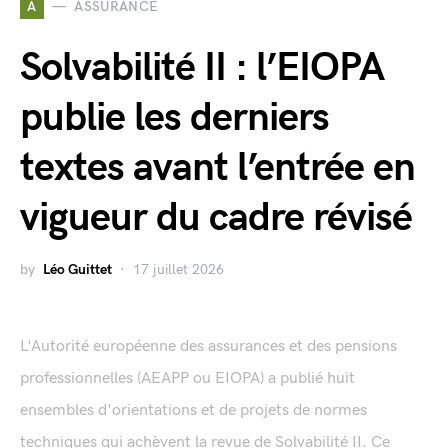
A
ASSURANCE
Solvabilité II : l’EIOPA
publie les derniers
textes avant l’entrée en
vigueur du cadre révisé
by
Léo Guittet
17 juillet 2026
L'Autorité européenne des assurances et des pensions
professionnelles (AEAPP ou EIOPA) a publié huit
ensembles d'orientations et de projets de normes
techniques qui achèvent la revue de Solvabilité II. Ce