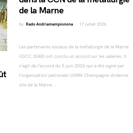
de la Marne
by
Rado Andriamampionona
17 juillet 2026
Les partenaires sociaux de la métallurgie de la Marne
(IDCC 3248) ont conclu un accord sur les salaires. Il
s’agit de l’accord du 5 juin 2026 qui a été signé par
ût
l’organisation patronale UIMM Champagne-Ardenne
site de la Marne...