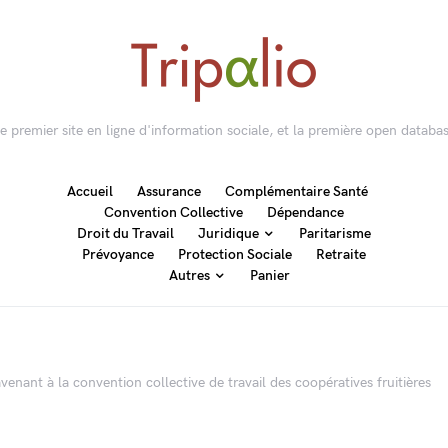
 le premier site en ligne d'information sociale, et la première open databas
Accueil
Assurance
Complémentaire Santé
Convention Collective
Dépendance
Droit du Travail
Juridique
Paritarisme
Prévoyance
Protection Sociale
Retraite
Autres
Panier
venant à la convention collective de travail des coopératives fruitières