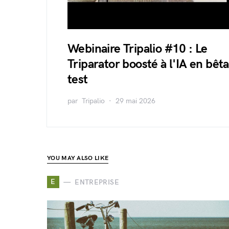
Webinaire Tripalio #10 : Le
Triparator boosté à l'IA en bêta
test
par
Tripalio
29 mai 2026
YOU MAY ALSO LIKE
E
ENTREPRISE