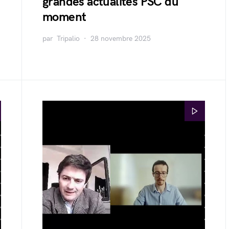
grandes actualités PSC du
moment
par
Tripalio
28 novembre 2025