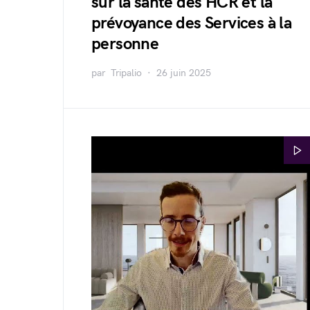
sur la santé des HCR et la
prévoyance des Services à la
personne
par
Tripalio
26 juin 2025