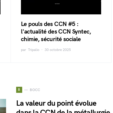
Le pouls des CCN #5 :
l'actualité des CCN Syntec,
chimie, sécurité sociale
par
Tripalio
30 octobre 2025
B
BOCC
La valeur du point évolue
dans la CCN de la métallurgie