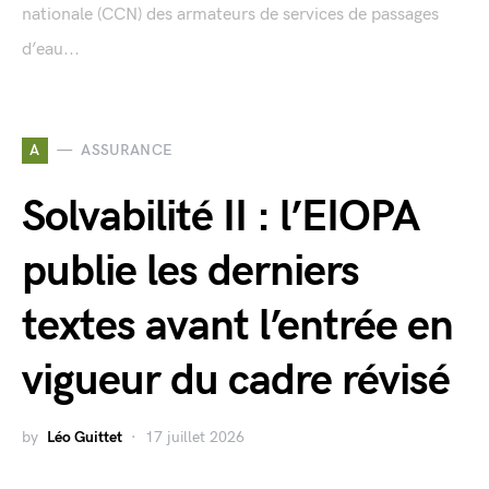
nationale (CCN) des armateurs de services de passages
d’eau...
A
ASSURANCE
Solvabilité II : l’EIOPA
publie les derniers
textes avant l’entrée en
vigueur du cadre révisé
by
Léo Guittet
17 juillet 2026