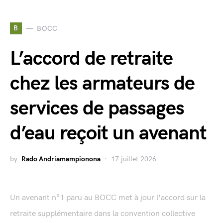
B
BOCC
L’accord de retraite
chez les armateurs de
services de passages
d’eau reçoit un avenant
by
Rado Andriamampionona
17 juillet 2026
Un avenant n°1 paru au BOCC met à jour l'accord sur la
retraite supplémentaire dans la convention collective