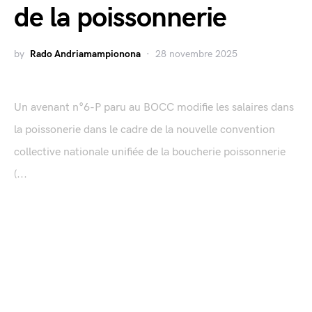
de la poissonnerie
by
Rado Andriamampionona
28 novembre 2025
Un avenant n°6-P paru au BOCC modifie les salaires dans
la poissonerie dans le cadre de la nouvelle convention
collective nationale unifiée de la boucherie poissonnerie
(...