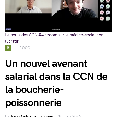
Le pouls des CCN #4 : zoom sur le médico-social non
lucratif
B
BOCC
Un nouvel avenant
salarial dans la CCN de
la boucherie-
poissonnerie
by
Rado Andriamampionona
13 mars 2026