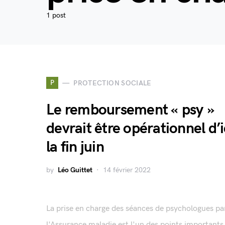
1 post
P
PROTECTION SOCIALE
Le remboursement « psy »
devrait être opérationnel d’i
la fin juin
by
Léo Guittet
14 février 2022
La prise en charge des séances de psychologues pa
l'Assurance maladie est l'un des points importants