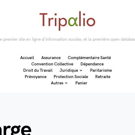
 le premier site en ligne d'information sociale, et la première open databas
Accueil
Assurance
Complémentaire Santé
Convention Collective
Dépendance
Droit du Travail
Juridique
Paritarisme
Prévoyance
Protection Sociale
Retraite
Autres
Panier
arge