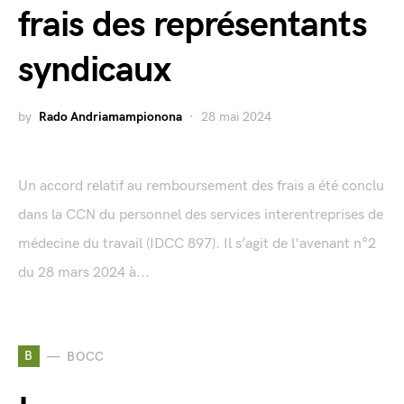
frais des représentants
syndicaux
by
Rado Andriamampionona
28 mai 2024
Un accord relatif au remboursement des frais a été conclu
dans la CCN du personnel des services interentreprises de
médecine du travail (IDCC 897). Il s’agit de l'avenant n°2
du 28 mars 2024 à...
B
BOCC