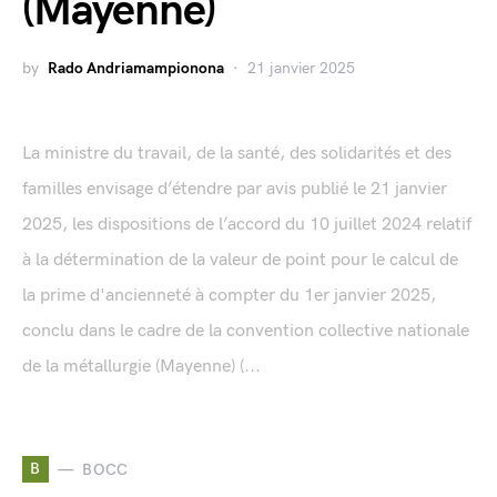
(Mayenne)
by
Rado Andriamampionona
21 janvier 2025
La ministre du travail, de la santé, des solidarités et des
familles envisage d’étendre par avis publié le 21 janvier
2025, les dispositions de l’accord du 10 juillet 2024 relatif
à la détermination de la valeur de point pour le calcul de
la prime d'ancienneté à compter du 1er janvier 2025,
conclu dans le cadre de la convention collective nationale
de la métallurgie (Mayenne) (...
B
BOCC