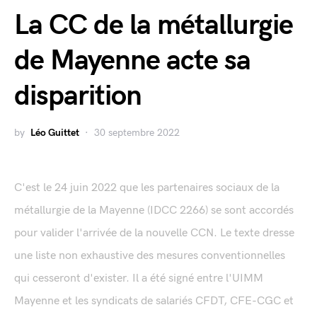
La CC de la métallurgie
de Mayenne acte sa
disparition
by
Léo Guittet
30 septembre 2022
C'est le 24 juin 2022 que les partenaires sociaux de la
métallurgie de la Mayenne (IDCC 2266) se sont accordés
pour valider l'arrivée de la nouvelle CCN. Le texte dresse
une liste non exhaustive des mesures conventionnelles
qui cesseront d'exister. Il a été signé entre l'UIMM
Mayenne et les syndicats de salariés CFDT, CFE-CGC et