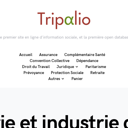
 le premier site en ligne d'information sociale, et la première open databas
Accueil
Assurance
Complémentaire Santé
Convention Collective
Dépendance
Droit du Travail
Juridique
Paritarisme
Prévoyance
Protection Sociale
Retraite
Autres
Panier
e et industrie d