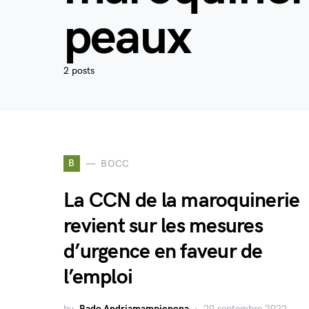
peaux
2 posts
B
BOCC
La CCN de la maroquinerie
revient sur les mesures
d’urgence en faveur de
l’emploi
by
Rado Andriamampionona
29 septembre 2022