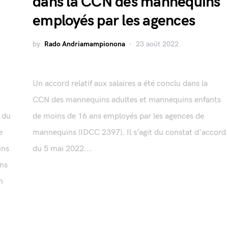
dans la CCN des mannequins
employés par les agences
by
Rado Andriamampionona
23 août 2022
Un accord relatif aux salaires a été conclu dans la
CCN des mannequins adultes et mannequins enfants
d du
de moins de 16 ans employés par les agences de
e
mannequins (IDCC 2397). Il s’agit du constat d'accord
ins
du 5 mai 2022...
ans
n