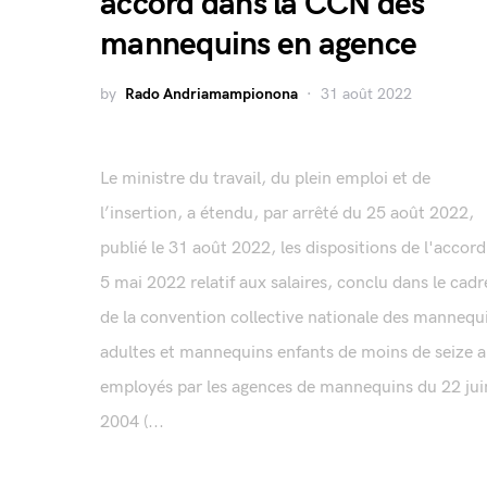
accord dans la CCN des
mannequins en agence
by
Rado Andriamampionona
31 août 2022
Le ministre du travail, du plein emploi et de
l’insertion, a étendu, par arrêté du 25 août 2022,
publié le 31 août 2022, les dispositions de l'accor
5 mai 2022 relatif aux salaires, conclu dans le cadr
de la convention collective nationale des mannequ
adultes et mannequins enfants de moins de seize 
employés par les agences de mannequins du 22 jui
2004 (...