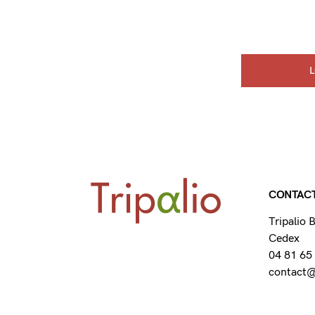
CONTAC
Tripalio
Cedex
04 81 65
contact@t