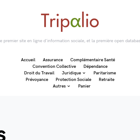
 le premier site en ligne d'information sociale, et la première open databas
Accueil
Assurance
Complémentaire Santé
Convention Collective
Dépendance
Droit du Travail
Juridique
Paritarisme
Prévoyance
Protection Sociale
Retraite
Autres
Panier
s