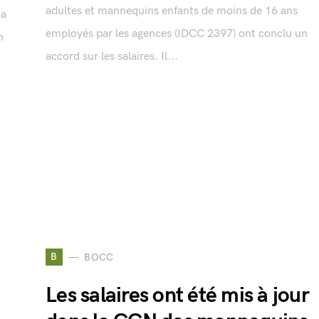
adultes et mannequins enfants de moins de 16 ans
 a
employés par les agences (IDCC 2397) ont conclu un
n
accord sur les salaires. Il...
B
BOCC
Les salaires ont été mis à jour