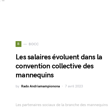
 le
B
BOCC
Les salaires évoluent dans la
convention collective des
mannequins
by
Rado Andriamampionona
7 avril 2023
Les partenaires sociaux de la branche des mannequins