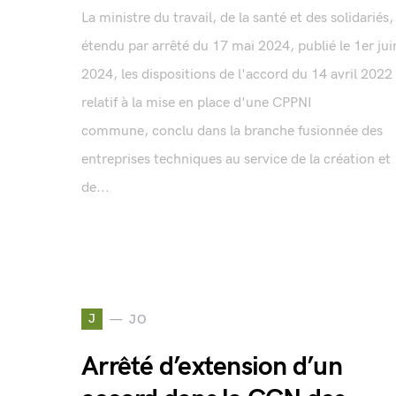
La ministre du travail, de la santé et des solidariés,
étendu par arrêté du 17 mai 2024, publié le 1er jui
2024, les dispositions de l'accord du 14 avril 2022
relatif à la mise en place d'une CPPNI
commune, conclu dans la branche fusionnée des
entreprises techniques au service de la création et
de...
J
JO
Arrêté d’extension d’un