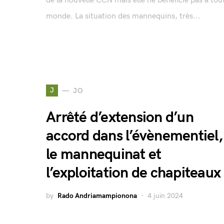
de la nouvelle CCN mais elle ne bénéficie pas à tout
monde. La situation des mannequins, très...
J
JO
Arrêté d’extension d’un
accord dans l’évènementiel,
le mannequinat et
l’exploitation de chapiteaux
by
Rado Andriamampionona
4 juin 2024