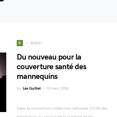
B
BOCC
Du nouveau pour la
couverture santé des
mannequins
by
Léo Guittet
10 mars 2026
Dans la convention collective nationale (CCN) des
entreprises au service de la création et de