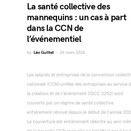
La santé collective des
mannequins : un cas à part
dans la CCN de
l’événementiel
by
Léo Guittet
26 mars 2026
Les salariés et entreprises de la convention collect
nationale (CCN) unifiée des entreprises au service 
la création et de l'événement (IDCC 3252) sont
couverts par un régime de santé collective
entièrement rénové depuis le début de l'année 202
La couverture est entièrement réécrite au sein m