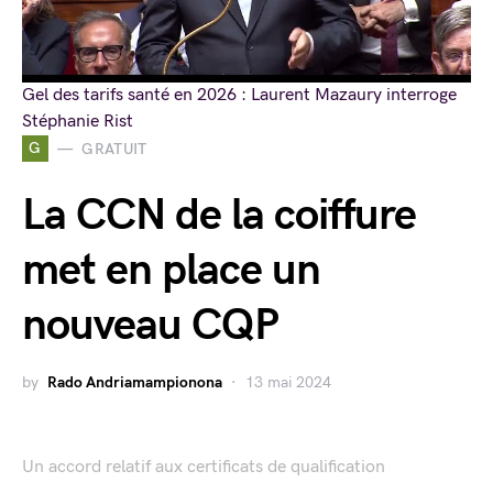
Gel des tarifs santé en 2026 : Laurent Mazaury interroge
Stéphanie Rist
G
GRATUIT
La CCN de la coiffure
met en place un
nouveau CQP
by
Rado Andriamampionona
13 mai 2024
Un accord relatif aux certificats de qualification