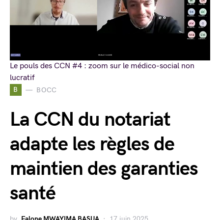
Le pouls des CCN #4 : zoom sur le médico-social non
lucratif
B
BOCC
La CCN du notariat
adapte les règles de
maintien des garanties
santé
by
Falone MWAYIMA BASUA
17 juin 2025