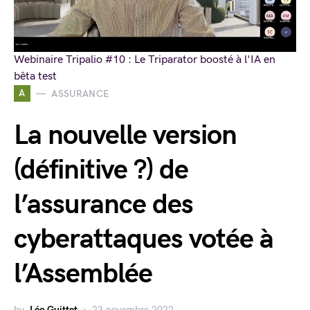
Webinaire Tripalio #10 : Le Triparator boosté à l'IA en
bêta test
A
ASSURANCE
La nouvelle version
(définitive ?) de
l’assurance des
cyberattaques votée à
l’Assemblée
by
Léo Guittet
23 novembre 2022