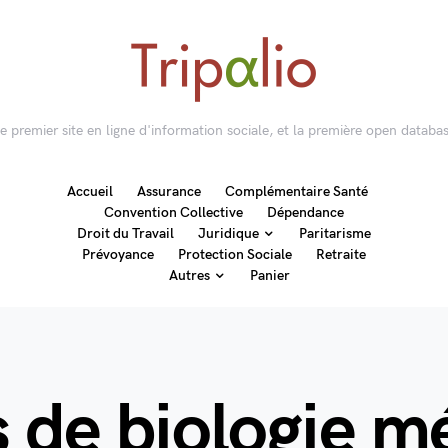
 le premier site en ligne d'information sociale, et la première open databas
Accueil
Assurance
Complémentaire Santé
Convention Collective
Dépendance
Droit du Travail
Juridique
Paritarisme
Prévoyance
Protection Sociale
Retraite
Autres
Panier
s de biologie m