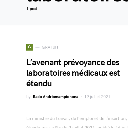
1 post
G
GRATUIT
L’avenant prévoyance des
laboratoires médicaux est
étendu
by
Rado Andriamampionona
19 juillet 2021
La ministre du travail, de l’emploi et de l’insertion,
étendu par arrêté du 2 juillet 2021, publié le 16 juil