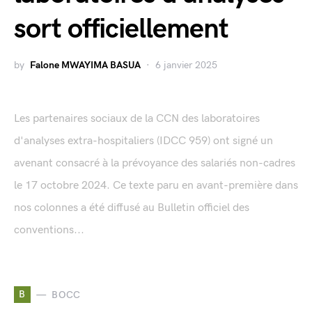
sort officiellement
by
Falone MWAYIMA BASUA
6 janvier 2025
Les partenaires sociaux de la CCN des laboratoires
d'analyses extra-hospitaliers (IDCC 959) ont signé un
avenant consacré à la prévoyance des salariés non-cadres
le 17 octobre 2024. Ce texte paru en avant-première dans
nos colonnes a été diffusé au Bulletin officiel des
conventions...
B
BOCC