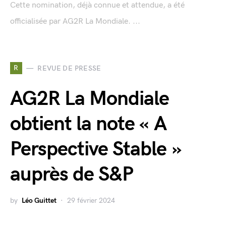
Cette nomination, déjà connue et attendue, a été
officialisée par AG2R La Mondiale. ...
R
REVUE DE PRESSE
AG2R La Mondiale
obtient la note « A
Perspective Stable »
auprès de S&P
by
Léo Guittet
29 février 2024