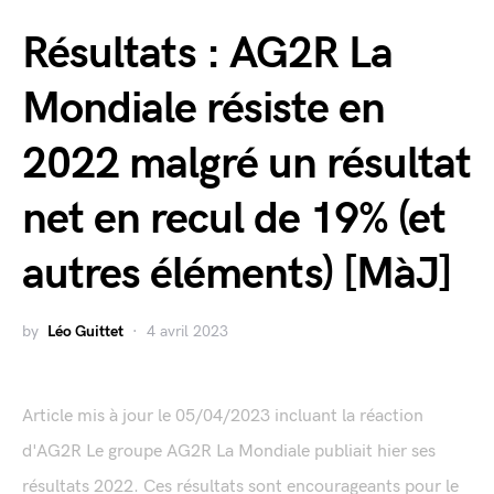
Résultats : AG2R La
Mondiale résiste en
2022 malgré un résultat
net en recul de 19% (et
autres éléments) [MàJ]
by
Léo Guittet
4 avril 2023
Article mis à jour le 05/04/2023 incluant la réaction
d'AG2R Le groupe AG2R La Mondiale publiait hier ses
résultats 2022. Ces résultats sont encourageants pour le