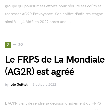
groupe qui poursuit ses efforts pour réduire ses coûts et
redresser AG2R Prévoyance. Son chiffre d'affaires stagne
ainsi à 11,4 Md€ en 2022 après une ...
J
JO
Le FRPS de La Mondiale
(AG2R) est agréé
by
Léo Guittet
6 octobre 2022
L'ACPR vient de rendre sa décision d'agrément du FRPS