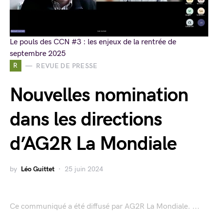
Le pouls des CCN #3 : les enjeux de la rentrée de
septembre 2025
R
REVUE DE PRESSE
Nouvelles nomination
dans les directions
d’AG2R La Mondiale
by
Léo Guittet
25 juin 2024
Ce communiqué a été diffusé par AG2R La Mondiale. ...