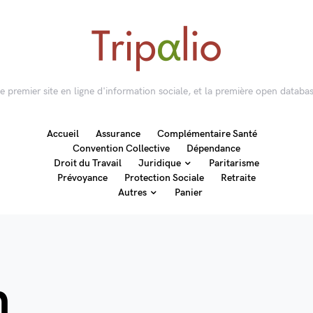
 le premier site en ligne d'information sociale, et la première open databas
Accueil
Assurance
Complémentaire Santé
Convention Collective
Dépendance
Droit du Travail
Juridique
Paritarisme
Prévoyance
Protection Sociale
Retraite
Autres
Panier
n