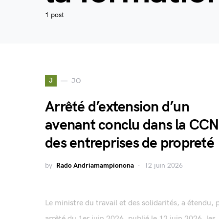
1 post
J
JO
Arrêté d’extension d’un
avenant conclu dans la CCN
des entreprises de propreté
by
Rado Andriamampionona
12 juin 2026
Le ministre du travail et des solidarités, a étendu, 
arrêté du 1er juin 2026, publié le 12 juin 2026, les