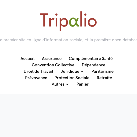
 le premier site en ligne d'information sociale, et la première open databas
Accueil
Assurance
Complémentaire Santé
Convention Collective
Dépendance
Droit du Travail
Juridique
Paritarisme
Prévoyance
Protection Sociale
Retraite
Autres
Panier