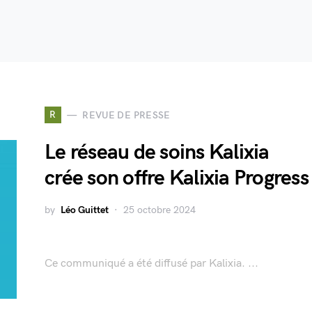
R
REVUE DE PRESSE
Le réseau de soins Kalixia
crée son offre Kalixia Progress
by
Léo Guittet
25 octobre 2024
Ce communiqué a été diffusé par Kalixia. ...