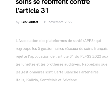
soins se rebiffent contre
l’article 31
by
Léo Guittet
10 novembre 2022
L'Association des plateformes de santé (APFS) qui
regroupe les 5 gestionnaires réseaux de soins français
rejette l'application de l'article 31 du PLFSS 2023 aux
les lunettes et les prothèses auditives. Rappelons que
les gestionnaires sont Carte Blanche Partenaires,
Itelis, Kalixia, Santéclair et Sévéane. ...