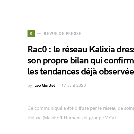
R
REVUE DE PRESSE
Rac0 : le réseau Kalixia dres
son propre bilan qui confir
les tendances déjà observée
by
Léo Guittet
17 avril 2023
Ce communiqué a été diffusé par le réseau de soin
Kalixia (Malakoff Humanis et groupe VYV). ...