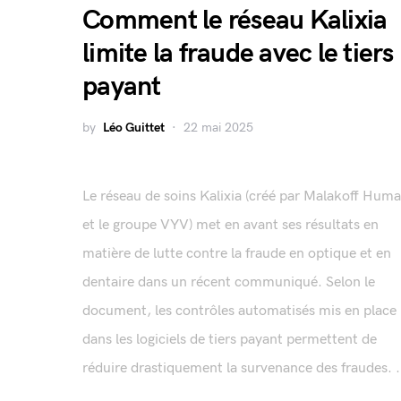
Comment le réseau Kalixia
limite la fraude avec le tiers
payant
by
Léo Guittet
22 mai 2025
Le réseau de soins Kalixia (créé par Malakoff Huma
et le groupe VYV) met en avant ses résultats en
matière de lutte contre la fraude en optique et en
dentaire dans un récent communiqué. Selon le
document, les contrôles automatisés mis en place
dans les logiciels de tiers payant permettent de
réduire drastiquement la survenance des fraudes. .