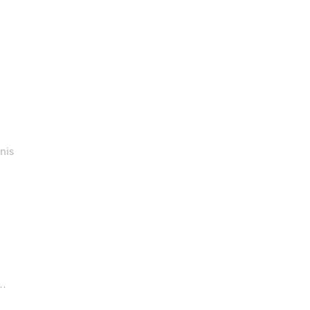
nis
..