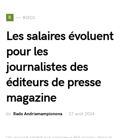
B
BOCC
Les salaires évoluent
pour les
journalistes des
éditeurs de presse
magazine
by
Rado Andriamampionona
27 août 2024
Un accord relatif aux salaires a été conclu dans la