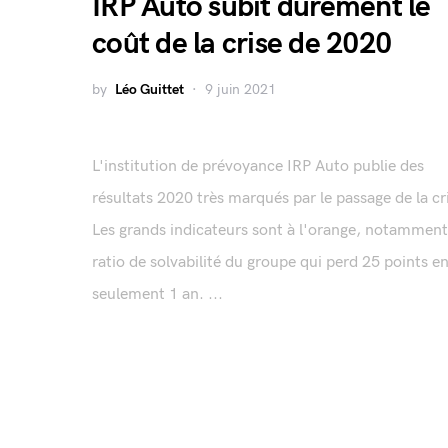
IRP Auto subit durement le
coût de la crise de 2020
by
Léo Guittet
9 juin 2021
L'institution de prévoyance IRP Auto publie des
résultats 2020 très marqués par le passage de la cr
Les grands indicateurs sont à l'orange, notamment
ratio de solvabilité du groupe qui perd 25 points e
seulement 1 an. ...