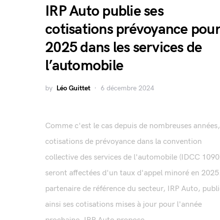
IRP Auto publie ses
cotisations prévoyance pou
2025 dans les services de
l’automobile
by
Léo Guittet
6 décembre 2024
Comme c'est le cas depuis de nombreuses années,
cotisations de prévoyance dans la convention
collective des services de l'automobile (IDCC 1090
seront affectées d'un taux d'appel minoré en 2025
partenaire de référence du secteur, IRP Auto, publ
ainsi ses cotisations mises à jour pour l'année