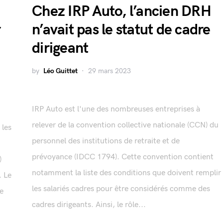
Chez IRP Auto, l’ancien DRH
r
n’avait pas le statut de cadre
dirigeant
by
Léo Guittet
29 mars 2023
IRP Auto est l'une des nombreuses entreprises à
relever de la convention collective nationale (CCN) du
 les
personnel des institutions de retraite et de
prévoyance (IDCC 1794). Cette convention contient
)
notamment la liste des conditions que doivent remplir
. Le
les salariés cadres pour être considérés comme des
ie
cadres dirigeants. Ainsi, le rôle...