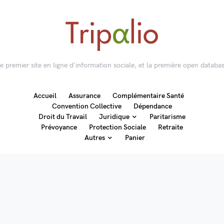
 le premier site en ligne d'information sociale, et la première open databas
Accueil
Assurance
Complémentaire Santé
Convention Collective
Dépendance
Droit du Travail
Juridique
Paritarisme
Prévoyance
Protection Sociale
Retraite
Autres
Panier