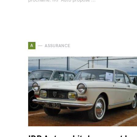
prochaine. IRP Auto propose ...
A
ASSURANCE