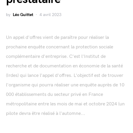
by
Léo Guittet
4 avril 2023
Un appel d'offres vient de paraître pour réaliser la
prochaine enquête concernant la protection sociale
complémentaire d'entreprise. C'est l'Institut de
recherche et de documentation en économie de la santé
(Irdes) qui lance l'appel d'offres. L'objectif est de trouver
l'organisme qui pourra réaliser une enquête auprès de 10
000 établissements du secteur privé en France
métropolitaine entre les mois de mai et octobre 2024 (un
pilote devra être réalisé à l'automne...