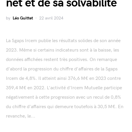
net et de sa solvabilité
by
Léo Guittet
22 avril 2024
La Sgaps Ircem publie les résultats solides de son année
2023. Même si certains indicateurs sont à la baisse, les
données affichées restent très positives. On remarque
d'abord la progression du chiffre d'affaires de la Sgaps
Ircem de 4,8%. Il atteint ainsi 376,6 M€ en 2023 contre
359,4 M€ en 2022. L'activité d'Ircem Mutuelle participe
négativement à cette progression avec un recul de 0,8%
du chiffre d'affaires qui demeure toutefois à 30,5 M€. En
revanche, le...