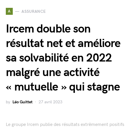
A
ASSURANCE
Ircem double son
résultat net et améliore
sa solvabilité en 2022
malgré une activité
« mutuelle » qui stagne
by
Léo Guittet
27 avril 2023
Le groupe Ircem publie des résultats extrêmement positifs