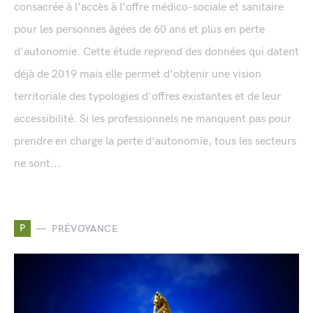
consacrée à l'accès à l'offre médico-sociale et sanitaire
pour les personnes âgées de 60 ans et plus en perte
d'autonomie. Cette étude reprend des données qui datent
déjà de 2019 mais elle permet d'obtenir une vision
territoriale des typologies d'offres existantes et de leur
accessibilité. Si les professionnels ne manquent pas pour
prendre en charge la perte d'autonomie, tous les secteurs
ne sont...
P
PRÉVOYANCE